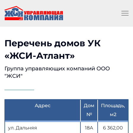
Перечень домов УК
«ЖСИ-Атлант»
Группа управляющих компаний ООО
"ЖСИ"
Адрес
Дом
Площадь,
№
м2
ул. Дальняя
18А
6 362,00